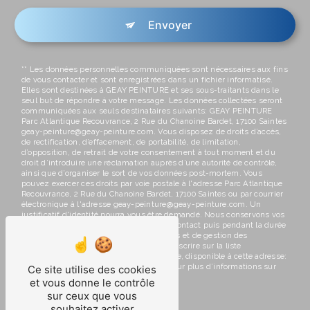
Envoyer
** Les données personnelles communiquées sont nécessaires aux fins
de vous contacter et sont enregistrées dans un fichier informatisé.
Elles sont destinées à GEAY PEINTURE et ses sous-traitants dans le
seul but de répondre à votre message. Les données collectées seront
communiquées aux seuls destinataires suivants: GEAY PEINTURE
Parc Atlantique Recouvrance, 2 Rue du Chanoine Bardet, 17100 Saintes
geay-peinture@geay-peinture.com. Vous disposez de droits d’accès,
de rectification, d’effacement, de portabilité, de limitation,
d’opposition, de retrait de votre consentement à tout moment et du
droit d’introduire une réclamation auprès d’une autorité de contrôle,
ainsi que d’organiser le sort de vos données post-mortem. Vous
pouvez exercer ces droits par voie postale à l'adresse Parc Atlantique
Recouvrance, 2 Rue du Chanoine Bardet, 17100 Saintes ou par courrier
électronique à l'adresse geay-peinture@geay-peinture.com. Un
justificatif d'identité pourra vous être demandé. Nous conservons vos
données pendant la période de prise de contact puis pendant la durée
de prescription légale aux fins probatoires et de gestion des
contentieux. Vous avez le droit de vous inscrire sur la liste
d'opposition au démarchage téléphonique, disponible à cette adresse:
Bloctel.gouv.fr
. Consultez le site cnil.fr pour plus d’informations sur
Ce site utilise des cookies
vos droits.
et vous donne le contrôle
sur ceux que vous
souhaitez activer